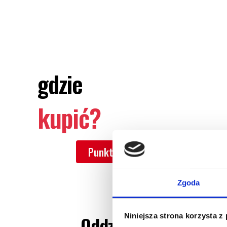
gdzie
kupić?
Punkt Sprzedaży INDEVICE
Allegro
Zgoda
Niniejsza strona korzysta z
Oddziały
INDEVICE